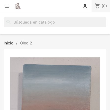
shopping_cart


(0)
search
Inicio
Óleo 2