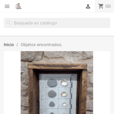
shopping_cart


(0)
search
Inicio
Objetos encontrados.